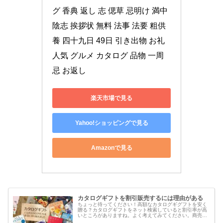
グ 香典 返し 志 偲草 忌明け 満中
陰志 挨拶状 無料 法事 法要 粗供
養 四十九日 49日 引き出物 お礼 
人気 グルメ カタログ 品物 一周
忌 お返し
楽天市場で見る
Yahoo!ショッピングで見る
Amazonで見る
カタログギフトを割引販売するには理由がある
ちょっと待ってください！高額なカタログギグフトを安く
贈る？カタログギフトをネット検索していると割引率が高
いところがありますね。よく考えてみてください。商売で
損してまで商品売ることは、絶対にありません