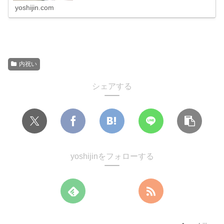
ね。命名札の用紙を購入して自宅のプリンターで印刷する
yoshijin.com
方法、Ａ４サイズ用紙を使って完全オリジナルデザインの
命名札を作成して印刷する方法を解説します。
内祝い
シェアする
yoshijinをフォローする