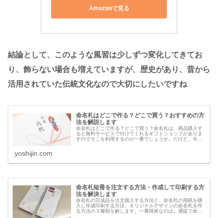
Amazonで見る
結論として、このような風習は少しずつ変化してきてお
り、飾らない場合も増えていますが、歴史があり、昔から
活用されていた伝統文化なので大切にしたいですね
命名札はどこで作る？どこで買う？おすすめの方
法を解説します
命名札はどこで作る？どこで買う？命名札は、商品購入す
ると無料サービスで付けてくれるギフトショップがありま
すのでそこを利用するのが一番でしょうか。だけど、今の
時代いろんなショップがありますからお気に入りのお店と
か、大好きな商品を選んでしまうと、専門店でしたら無料
yoshijin.com
で付くはずの命名札に対応していないことがありますね。
その場合「どこで作る」のか「どうしたら良い」のかを知
りたいな
命名札短冊を注文する方法・作成して印刷する方
法を解決します
命名札の完成品を注文購入する方法と、命名札の用紙を購
入し作成印刷する方法、オリジナルデザインの命名札を作
る方法の３種類を解します。一番簡単なのは、通販で命名
札の完成品を購入してお返しの品に添えるのが簡単です